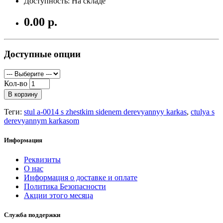
Доступность: На складе
0.00 р.
Доступные опции
Кол-во
В корзину
Теги:
stul a-0014 s zhestkim sidenem derevyannyy karkas
,
ctulya s
derevyannym karkasom
Информация
Реквизиты
О нас
Информация о доставке и оплате
Политика Безопасности
Акции этого месяца
Служба поддержки