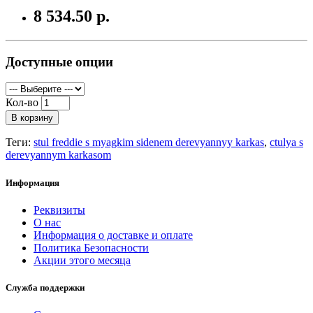
8 534.50 р.
Доступные опции
Кол-во
В корзину
Теги:
stul freddie s myagkim sidenem derevyannyy karkas
,
ctulya s
derevyannym karkasom
Информация
Реквизиты
О нас
Информация о доставке и оплате
Политика Безопасности
Акции этого месяца
Служба поддержки