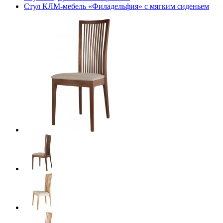
Стул КЛМ-мебель «Филадельфия» с мягким сиденьем