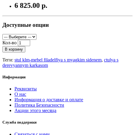
6 825.00 р.
Доступные опции
Кол-во
В корзину
Теги:
stul klm-mebel filadelfiya s myagkim sidenem
,
ctulya s
derevyannym karkasom
Информация
Реквизиты
О нас
Информация о доставке и оплате
Политика Безопасности
Акции этого месяца
Служба поддержки
Связаться с нами