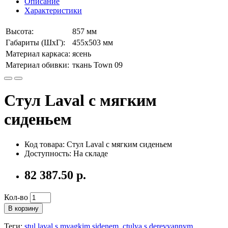
Описание
Характеристики
Высота:
857 мм
Габариты (ШхГ):
455х503 мм
Материал каркаса:
ясень
Материал обивки:
ткань Town 09
Стул Laval с мягким
сиденьем
Код товара: Стул Laval с мягким сиденьем
Доступность: На складе
82 387.50 р.
Кол-во
В корзину
Теги:
stul laval s myagkim sidenem
,
ctulya s derevyannym