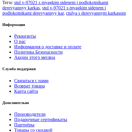
Теги:
stul v-97021 s myagkim sidenem i podlokotnikami
derevyannyy karkas
,
stul v-97021 s myagkim sidenem i
podlokotnikami derevyannyy kar
,
ctulya s derevyannym karkasom
Информация
Реквизиты
О нас
Информация о доставке и оплате
Политика Безопасности
Акции этого месяца
Служба поддержки
Связаться с нами
Возврат товара
Карта сайта
Дополнительно
Производители
Подарочные сертификаты
Партнёры
Товары со скидкой