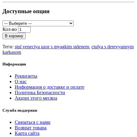
Доступные опции
Кол-во
В корзину
Теги:
stul veneciya uzor s myagkim sidenem
,
ctulya s derevyannym
karkasom
Информация
Реквизиты
О нас
Информация о доставке и оплате
Политика Безопасности
Акции этого месяца
Служба поддержки
Связаться с нами
Возврат товара
Карта сайта