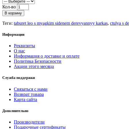
Кол-во
В корзину
Теги:
taburet leo s myagkim sidenem derevyannyy karkas
,
ctulya s 
Информация
Реквизиты
О нас
Информация о доставке и оплате
Политика Безопасности
Акции этого месяца
Служба поддержки
Связаться с нами
Возврат товара
Карта сайта
Дополнительно
Производители
Подарочные сертификаты