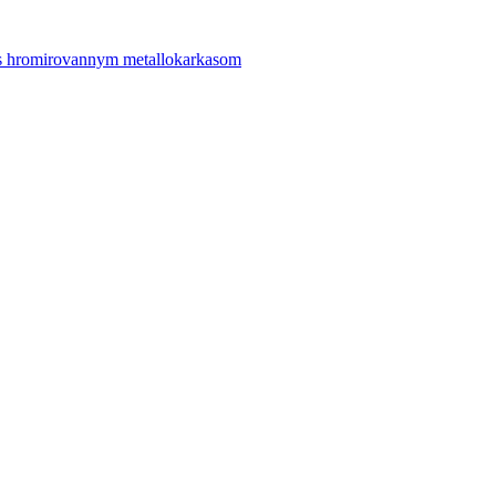
 s hromirovannym metallokarkasom