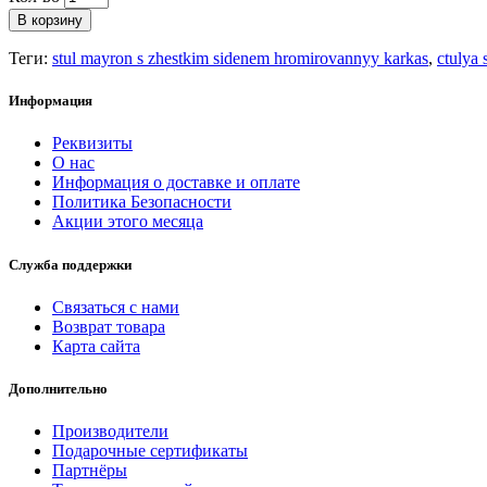
В корзину
Теги:
stul mayron s zhestkim sidenem hromirovannyy karkas
,
ctulya
Информация
Реквизиты
О нас
Информация о доставке и оплате
Политика Безопасности
Акции этого месяца
Служба поддержки
Связаться с нами
Возврат товара
Карта сайта
Дополнительно
Производители
Подарочные сертификаты
Партнёры