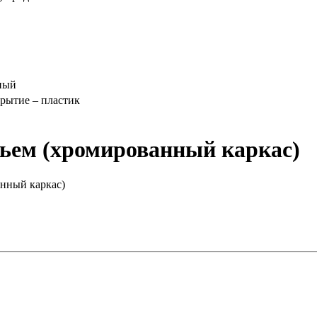
ный
крытие – пластик
ньем (хромированный каркас)
анный каркас)