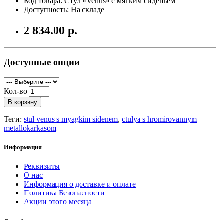
Код товара: Стул «Venus» с мягким сиденьем
Доступность: На складе
2 834.00 р.
Доступные опции
Кол-во
В корзину
Теги:
stul venus s myagkim sidenem
,
ctulya s hromirovannym
metallokarkasom
Информация
Реквизиты
О нас
Информация о доставке и оплате
Политика Безопасности
Акции этого месяца