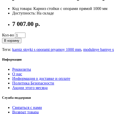
Код товара: Карниз стойки с опорами прямой 1000 мм
Доступность: На складе
7 007.00 р.
Кол-во
В корзину
Теги:
karniz stoyki s oporami pryamoy 1000 mm
,
modulnye barnye s
Информация
Реквизиты
О нас
Информация о доставке и оплате
Политика Безопасности
Акции этого месяца
Служба поддержки
Связаться с нами
Возврат товара