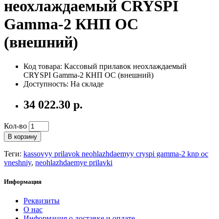
неохлаждаемый CRYSPI
Gamma-2 КНП OC
(внешний)
Код товара: Кассовый прилавок неохлаждаемый
CRYSPI Gamma-2 КНП OC (внешний)
Доступность: На складе
34 022.30 р.
Кол-во
В корзину
Теги:
kassovyy prilavok neohlazhdaemyy cryspi gamma-2 knp oc
vneshniy
,
neohlazhdaemye prilavki
Информация
Реквизиты
О нас
Информация о доставке и оплате