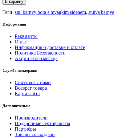
В корзину
Теги:
stul barnyy bora s myagkim sidenem
,
stulya barnye
Информация
Реквизиты
О нас
Информация о доставке и оплате
Политика Безопасности
Акции этого месяца
Служба поддержки
Связаться с нами
Возврат товара
Карта сайта
Дополнительно
Производители
Подарочные сертификаты
Партнёры
Товары со скидкой