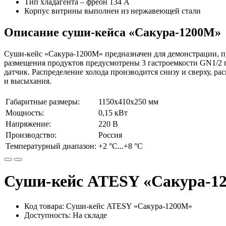
Тип хладагента – фреон 134 А
Корпус витрины выполнен из нержавеющей стали
Описание суши-кейса «Сакура-1200М»
Суши-кейс «Сакура-1200М» предназначен для демонстрации, п
размещения продуктов предусмотрены 3 гастроемкости GN1/2 
датчик. Распределение холода производится снизу и сверху, р
и высыхания.
Габаритные размеры:
1150х410х250 мм
Мощность:
0,15 кВт
Напряжение:
220 В
Производство:
Россия
Температурный диапазон:
+2 °C...+8 °C
Суши-кейс ATESY «Сакура-1
Код товара: Суши-кейс ATESY «Сакура-1200М»
Доступность: На складе