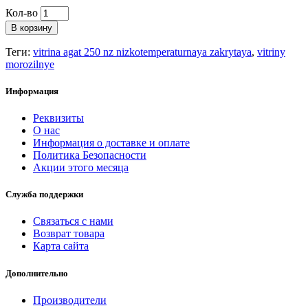
Кол-во
В корзину
Теги:
vitrina agat 250 nz nizkotemperaturnaya zakrytaya
,
vitriny
morozilnye
Информация
Реквизиты
О нас
Информация о доставке и оплате
Политика Безопасности
Акции этого месяца
Служба поддержки
Связаться с нами
Возврат товара
Карта сайта
Дополнительно
Производители