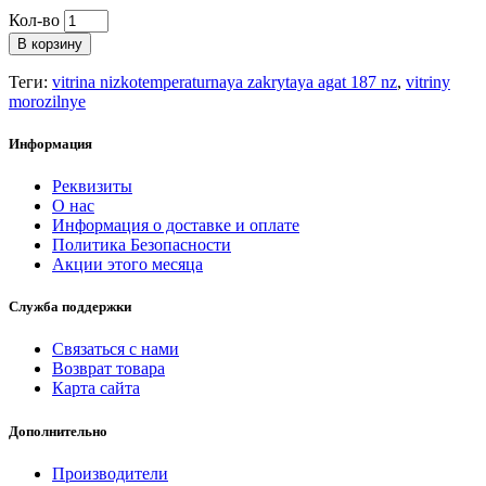
Кол-во
В корзину
Теги:
vitrina nizkotemperaturnaya zakrytaya agat 187 nz
,
vitriny
morozilnye
Информация
Реквизиты
О нас
Информация о доставке и оплате
Политика Безопасности
Акции этого месяца
Служба поддержки
Связаться с нами
Возврат товара
Карта сайта
Дополнительно
Производители