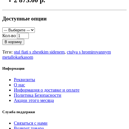
Доступные опции
Кол-во
В корзину
Теги:
stul fiati s zhestkim sidenem
,
ctulya s hromirovannym
metallokarkasom
Информация
Реквизиты
О нас
Информация о доставке и оплате
Политика Безопасности
Акции этого месяца
Служба поддержки
Связаться с нами
Возврат товара