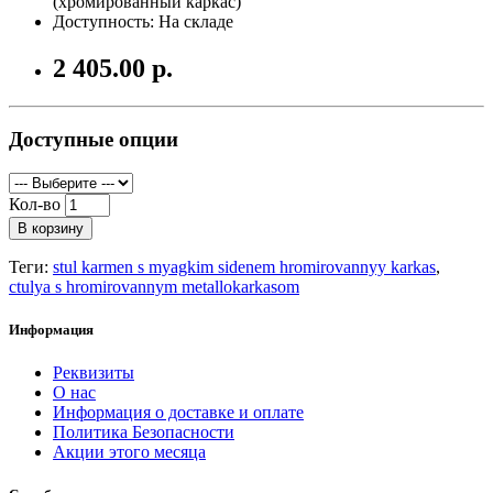
(хромированный каркас)
Доступность: На складе
2 405.00 р.
Доступные опции
Кол-во
В корзину
Теги:
stul karmen s myagkim sidenem hromirovannyy karkas
,
ctulya s hromirovannym metallokarkasom
Информация
Реквизиты
О нас
Информация о доставке и оплате
Политика Безопасности
Акции этого месяца