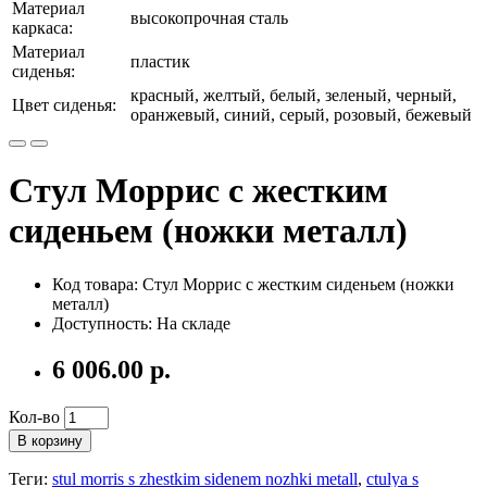
Материал
высокопрочная сталь
каркаса:
Материал
пластик
сиденья:
красный, желтый, белый, зеленый, черный,
Цвет сиденья:
оранжевый, синий, серый, розовый, бежевый
Стул Моррис с жестким
сиденьем (ножки металл)
Код товара: Стул Моррис с жестким сиденьем (ножки
металл)
Доступность: На складе
6 006.00 р.
Кол-во
В корзину
Теги:
stul morris s zhestkim sidenem nozhki metall
,
ctulya s