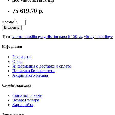
Доступность: На складе
75 619.70 р.
Кол-во
В корзину
Теги:
vitrina holodilnaya golfstrim naroch 150 vs
,
vitriny holodilnye
Информация
Реквизиты
О нас
Информация о доставке и оплате
Политика Безопасности
Акции этого месяца
Служба поддержки
Связаться с нами
Возврат товара
Карта сайта
Дополнительно