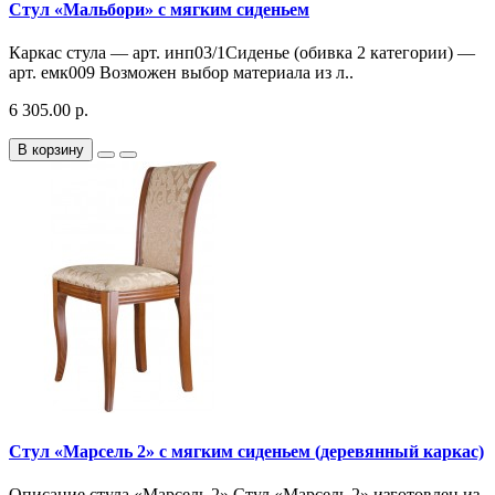
Стул «Мальбори» с мягким сиденьем
Каркас стула — арт. инп03/1Сиденье (обивка 2 категории) —
арт. емк009 Возможен выбор материала из л..
6 305.00 р.
В корзину
Стул «Марсель 2» с мягким сиденьем (деревянный каркас)
Описание стула «Марсель 2» Стул «Марсель 2» изготовлен из